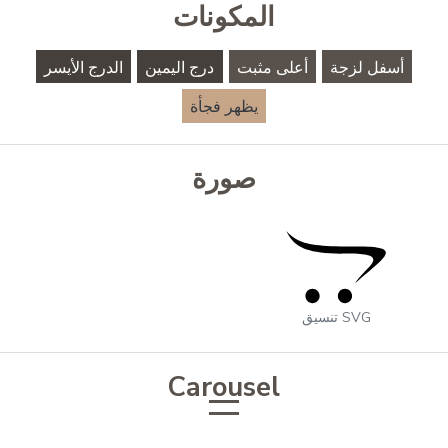
المكونات
أسفل لزجة
أعلى مثبت
درج اليمين
الدرج الأيسر
يظهر فجأة
صورة
تنسيق SVG
Carousel