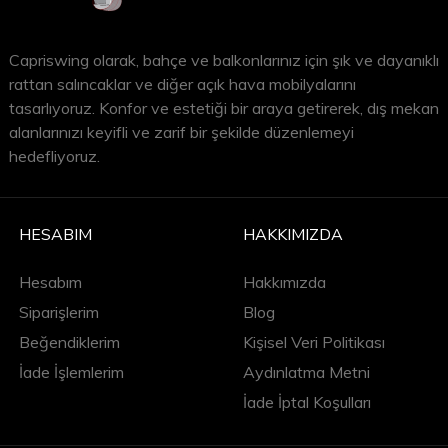
Capriswing olarak, bahçe ve balkonlarınız için şık ve dayanıklı
rattan salıncaklar ve diğer açık hava mobilyalarını
tasarlıyoruz. Konfor ve estetiği bir araya getirerek, dış mekan
alanlarınızı keyifli ve zarif bir şekilde düzenlemeyi
hedefliyoruz.
HESABIM
HAKKIMIZDA
Hesabım
Hakkımızda
Siparişlerim
Blog
Beğendiklerim
Kişisel Veri Politikası
İade İşlemlerim
Aydınlatma Metni
İade İptal Koşulları