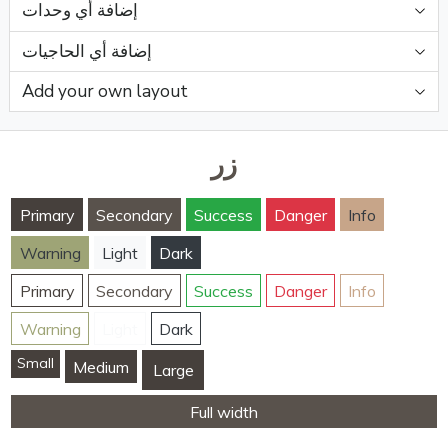
إضافة أي وحدات
إضافة أي الحاجيات
Add your own layout
زر
Primary
Secondary
Success
Danger
Info
Warning
Light
Dark
Primary
Secondary
Success
Danger
Info
Warning
Light
Dark
Small
Medium
Large
Full width