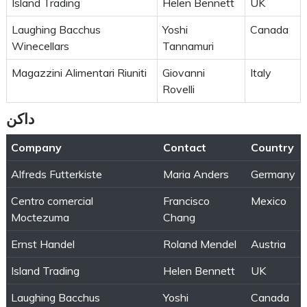
Island Trading
Helen Bennett
UK
Laughing Bacchus
Yoshi
Canada
Winecellars
Tannamuri
Magazzini Alimentari Riuniti
Giovanni
Italy
Rovelli
داكن
Company
Contact
Country
Alfreds Futterkiste
Maria Anders
Germany
Centro comercial
Francisco
Mexico
Moctezuma
Chang
Ernst Handel
Roland Mendel
Austria
Island Trading
Helen Bennett
UK
Laughing Bacchus
Yoshi
Canada