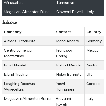
Winecellars
Tannamuri
Magazzini Alimentari Riuniti
Giovanni Rovelli
Italy
مخطط
Company
Contact
Country
Alfreds Futterkiste
Maria Anders
Germany
Centro comercial
Francisco
Mexico
Moctezuma
Chang
Ernst Handel
Roland Mendel
Austria
Island Trading
Helen Bennett
UK
Laughing Bacchus
Yoshi
Canada
Winecellars
Tannamuri
Magazzini Alimentari Riuniti
Giovanni
Italy
Rovelli