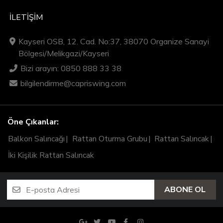
İLETIŞIM
Kayseri OSB, 12. Cad. No:37, 38070 Organize Sanayi
Bölgesi/Melikgazi/Kayseri
Bizi arayın: 0850 888 33 38
bilgilendirme@capriswing.com
Öne Çıkanlar:
Balkon Salıncağı
Rattan Oturma Grubu
Rattan Salıncak
İki Kişilik Rattan Salıncak
ABONE OL