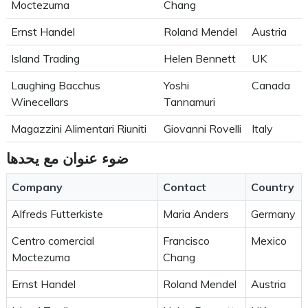
Moctezuma
Chang
Ernst Handel
Roland Mendel
Austria
Island Trading
Helen Bennett
UK
Laughing Bacchus
Yoshi
Canada
Winecellars
Tannamuri
Magazzini Alimentari Riuniti
Giovanni Rovelli
Italy
ضوء عنوان مع يحدها
Company
Contact
Country
Alfreds Futterkiste
Maria Anders
Germany
Centro comercial
Francisco
Mexico
Moctezuma
Chang
Ernst Handel
Roland Mendel
Austria