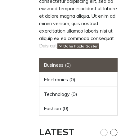
consectetur adipiscing elit, sed do
eiusmod tempor incididunt ut labore
et dolore magna aliqua. Ut enim ad
minim veniam, quis nostrud
exercitation ullamco laboris nisi ut
aliquip ex ea commodo consequat.
Duis aute irure dolor in
Daha Fazla Göster
reprehenderit in voluptate velit
esse cillum dolore eu fugiat nulla
Business (0)
pariatur. Excepteur sint occaecat
cupidatat non proident, sunt in
Electronics (0)
culpa qui officia deserunt mollit
anim id est laborum.
Technology (0)
Fashion (0)
LATEST