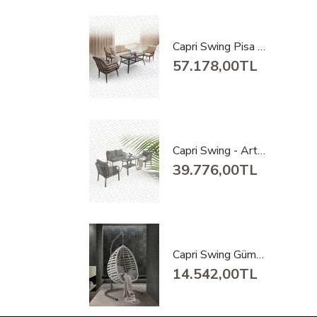
Capri Swing Pisa Üçlü Rattan Bahçe Balkon Oturma Grubu
57.178,00TL
Capri Swing - Artemis İkili Rattan Bahçe - Balkon Oturma Grubu
39.776,00TL
Capri Swing Gümbet Rattan Bahçe Balkon Salıncağı
14.542,00TL