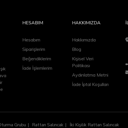
HESABIM
HAKKIMIZDA
İ
Hesabım
Hakkımızda
Siparişlerim
Blog
Beğendiklerim
Kişisel Veri
Politikası
İade İşlemlerim
şık
Aydınlatma Metni
hava
ir
İade İptal Koşulları
ve
Oturma Grubu
Rattan Salıncak
İki Kişilik Rattan Salıncak