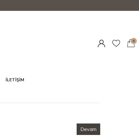
0
İLETIŞIM
Devam